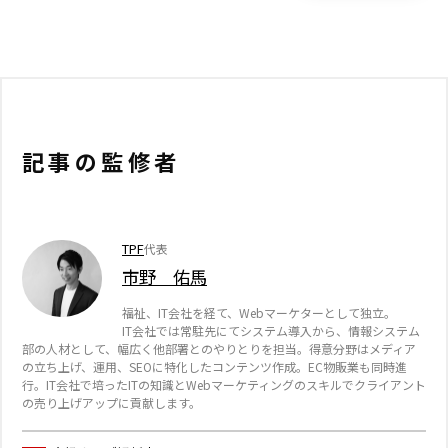
記事の監修者
TPF
代表
市野 佑馬
福祉、IT会社を経て、Webマーケターとして独立。
IT会社では常駐先にてシステム導入から、情報システム
部の人材として、幅広く他部署とのやりとりを担当。得意分野はメディア
の立ち上げ、運用、SEOに特化したコンテンツ作成。EC物販業も同時進
行。IT会社で培ったITの知識とWebマーケティングのスキルでクライアント
の売り上げアップに貢献します。