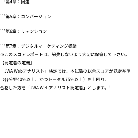
¹¹¹第4章：回遊
¹¹¹第5章：コンバージョン
¹¹¹第6章：リテンション
¹¹¹第7章：デジタルマーケティング概論
※このスコアレポートは、紛失しないよう大切に保管して下さい。
【認定者の定義】
「JWA Webアナリスト」検定では、本試験の総合スコアが認定基準
（各分野40％以上、かつトータル75％以上）を上回り、
合格した方を「JWA Webアナリスト認定者」とします。¹