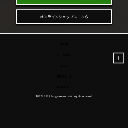
オンラインショップはこちら
TOP
SERVICE
↑
BLOG
PROFILE
CONTACT
©︎2022 TPF｜Kangaroo media All rights reserved.