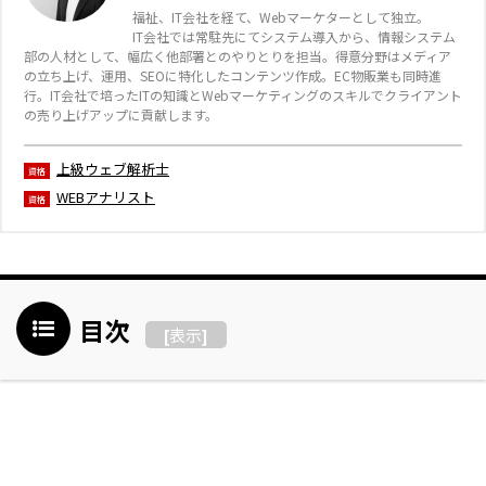
福祉、IT会社を経て、Webマーケターとして独立。
IT会社では常駐先にてシステム導入から、情報システム
部の人材として、幅広く他部署とのやりとりを担当。得意分野はメディア
の立ち上げ、運用、SEOに特化したコンテンツ作成。EC物販業も同時進
行。IT会社で培ったITの知識とWebマーケティングのスキルでクライアント
の売り上げアップに貢献します。
上級ウェブ解析士
資格
WEBアナリスト
資格
目次
表示
[
]